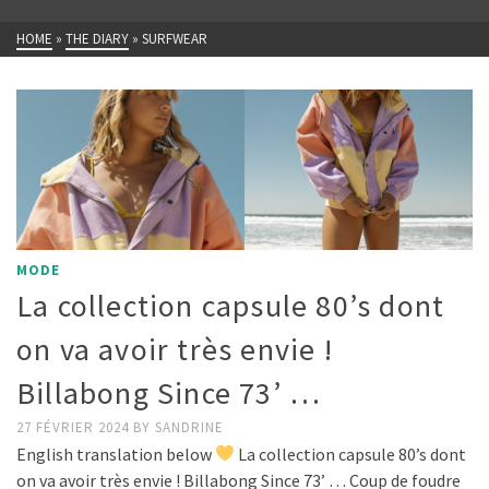
HOME
»
THE DIARY
»
SURFWEAR
MODE
La collection capsule 80’s dont
on va avoir très envie !
Billabong Since 73’ …
27 FÉVRIER 2024
BY
SANDRINE
English translation below
La collection capsule 80’s dont
on va avoir très envie ! Billabong Since 73’ … Coup de foudre