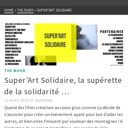
HOME
»
THE DIARY
»
SUPER’ART SOLIDAIRE
THE MOOD
Super’Art Solidaire, la supérette
de la solidarité …
21 MARS 2018
BY
SANDRINE
Quand des filles créatives au coeur gros comme ça décide de
s’associer pour créer un événement ayant pour but d’aider les
autres, et bien elles finissent par soulever des montagnes ! A
l’initiative de ce projet magnifique, ma copine Aurélia …