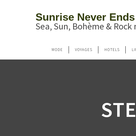
Sunrise Never Ends
Sea, Sun, Bohème & Rock n
MODE
VOYAGES
HOTELS
L
ST