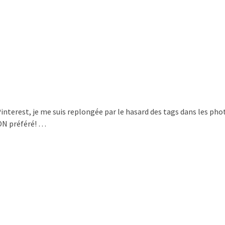
Pinterest, je me suis replongée par le hasard des tags dans les p
MON préféré! …