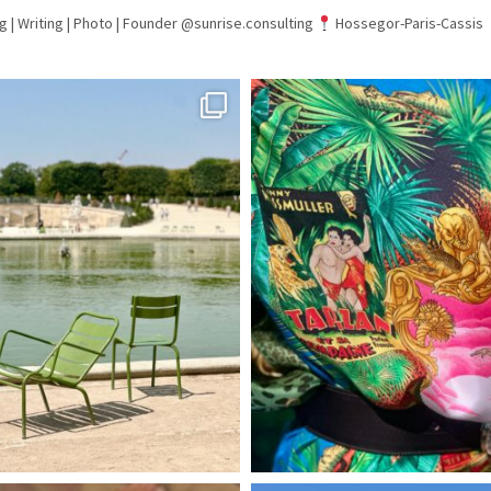
g | Writing | Photo |
Founder @sunrise.consulting
Hossegor-Paris-Cassis