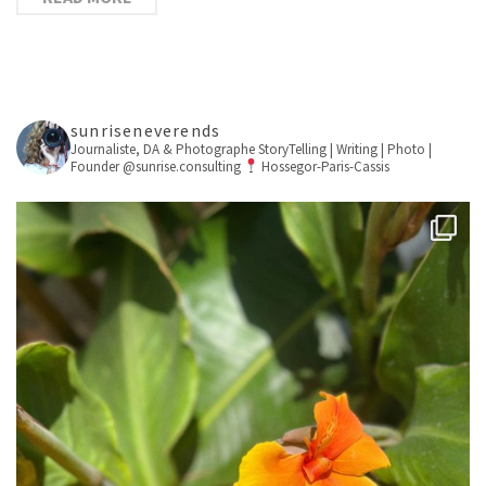
sunriseneverends
Journaliste, DA & Photographe
StoryTelling | Writing | Photo |
Founder @sunrise.consulting
Hossegor-Paris-Cassis