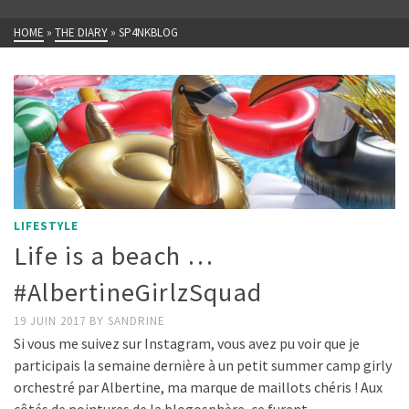
HOME
»
THE DIARY
»
SP4NKBLOG
LIFESTYLE
Life is a beach …
#AlbertineGirlzSquad
19 JUIN 2017
BY
SANDRINE
Si vous me suivez sur Instagram, vous avez pu voir que je
participais la semaine dernière à un petit summer camp girly
orchestré par Albertine, ma marque de maillots chéris ! Aux
côtés de pointures de la blogosphère, ce furent …