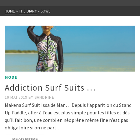
HOME
»
THE DIARY
»
SOWE
MODE
Addiction Surf Suits …
10 MAI 2019
BY
SANDRINE
Makena Surf Suit Issa de Mar … Depuis l’apparition du Stand
Up Paddle, aller à l’eau est plus simple pour les filles et dès
qu’il fait bon, une combi en néoprène même fine n’est pas
obligatoire si on ne part …
READ MORE