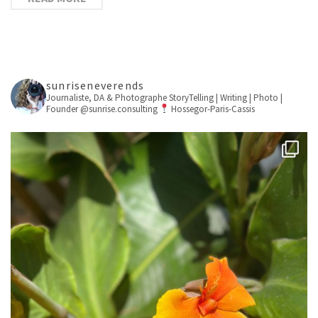
sunriseneverends
Journaliste, DA & Photographe
StoryTelling | Writing | Photo |
Founder @sunrise.consulting
Hossegor-Paris-Cassis