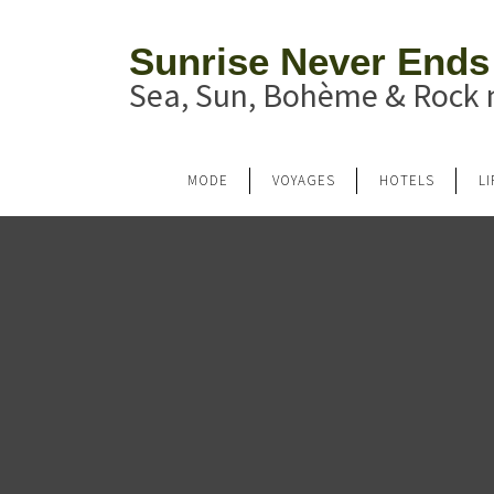
Sunrise Never Ends
Sea, Sun, Bohème & Rock n
MODE
VOYAGES
HOTELS
L