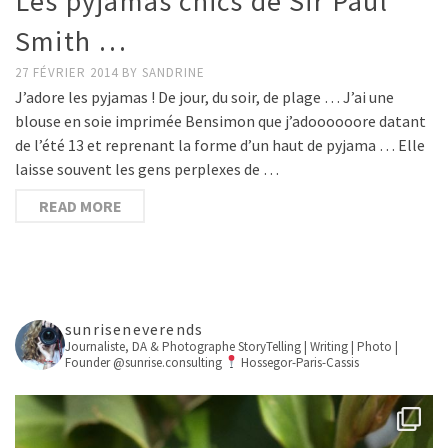
Les pyjamas chics de Sir Paul
Smith …
27 FÉVRIER 2014
BY
SANDRINE
J’adore les pyjamas ! De jour, du soir, de plage … J’ai une
blouse en soie imprimée Bensimon que j’adoooooore datant
de l’été 13 et reprenant la forme d’un haut de pyjama … Elle
laisse souvent les gens perplexes de …
READ MORE
sunriseneverends
Journaliste, DA & Photographe
StoryTelling | Writing | Photo |
Founder @sunrise.consulting
Hossegor-Paris-Cassis