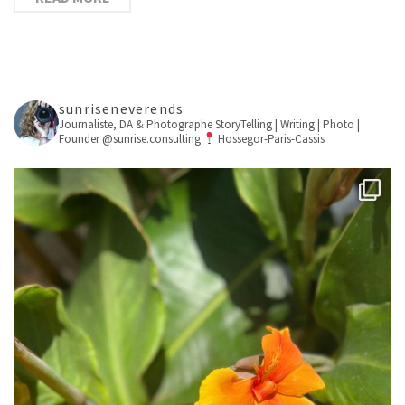
sunriseneverends
Journaliste, DA & Photographe
StoryTelling | Writing | Photo |
Founder @sunrise.consulting
Hossegor-Paris-Cassis