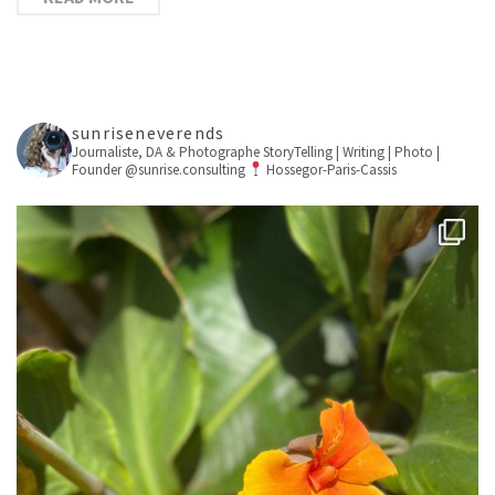
sunriseneverends
Journaliste, DA & Photographe
StoryTelling | Writing | Photo |
Founder @sunrise.consulting
Hossegor-Paris-Cassis