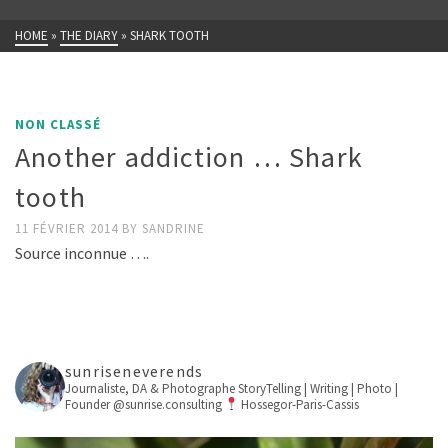
HOME
»
THE DIARY
»
SHARK TOOTH
NON CLASSÉ
Another addiction … Shark
tooth
11 FÉVRIER 2014
BY
SANDRINE
Source inconnue ….
sunriseneverends
Journaliste, DA & Photographe
StoryTelling | Writing | Photo |
Founder @sunrise.consulting
Hossegor-Paris-Cassis