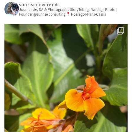
sunriseneverends
Journaliste, DA & Photographe
StoryTelling | Writing | Photo |
Founder @sunrise.consulting
Hossegor-Paris-Cassis