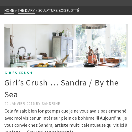
HOME
»
THE DIARY
»
SCULPTURE BOIS FLOTTÉ
GIRL'S CRUSH
Girl’s Crush … Sandra / By the
Sea
22 JANVIER 2016
BY
SANDRINE
Cela faisait bien longtemps que je ne vous avais pas emmené
avec moi visiter un intérieur plein de bohème !!! Aujourd’hui je
vous convie chez Sandra, artiste multi talentueuse qui vit ici à
la plage … Ceux qui connaissent le …