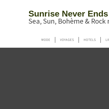
Sunrise Never Ends
Sea, Sun, Bohème & Rock n
MODE
VOYAGES
HOTELS
L