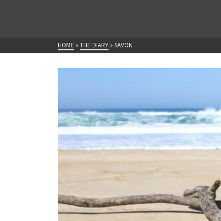
HOME
»
THE DIARY
»
SAVON