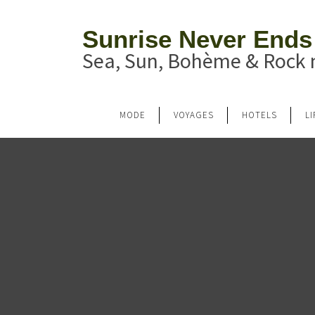
Sunrise Never Ends
Sea, Sun, Bohème & Rock n
MODE
VOYAGES
HOTELS
L