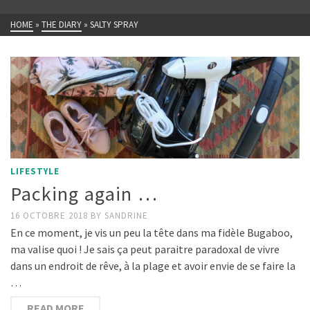
HOME
»
THE DIARY
»
SALTY SPRAY
LIFESTYLE
Packing again …
16 OCTOBRE 2018
BY
SANDRINE
En ce moment, je vis un peu la tête dans ma fidèle Bugaboo,
ma valise quoi ! Je sais ça peut paraitre paradoxal de vivre
dans un endroit de rêve, à la plage et avoir envie de se faire la
…
READ MORE