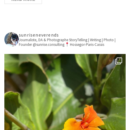
sunriseneverends
Journaliste, DA & Photographe
StoryTelling | Writing | Photo |
Founder @sunrise.consulting
Hossegor-Paris-Cassis