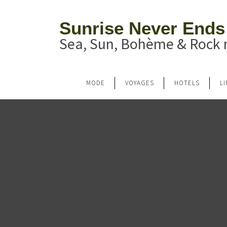
Sunrise Never Ends
Sea, Sun, Bohème & Rock n
MODE
VOYAGES
HOTELS
L