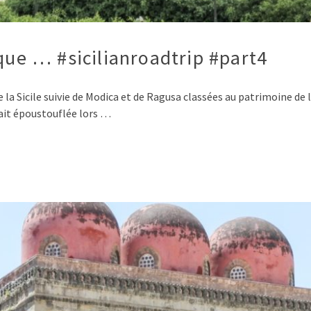
oque … #sicilianroadtrip #part4
e la Sicile suivie de Modica et de Ragusa classées au patrimoine d
vait époustouflée lors …