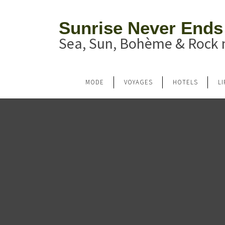
Sunrise Never Ends
Sea, Sun, Bohème & Rock n
MODE
VOYAGES
HOTELS
L