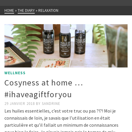
HOME
»
THE DIARY
»
RELAXATION
WELLNESS
Cosyness at home …
#ihaveagiftforyou
29 JANVIER 2018
BY
SANDRINE
Les huiles essentielles, c’est votre truc ou pas ?!?! Moi je
connaissais de loin, je savais que l’utilisation en était
particulière et qu’il fallait un minimum de connaissances
pour bien le faire. Je n’avais jamais pris le temps de m’y …