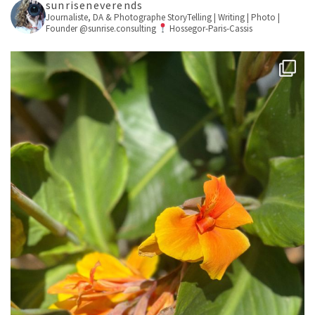
sunriseneverends
Journaliste, DA & Photographe
StoryTelling | Writing | Photo |
Founder @sunrise.consulting
Hossegor-Paris-Cassis