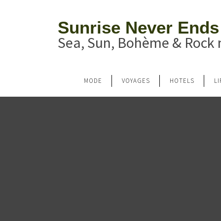
Sunrise Never Ends
Sea, Sun, Bohème & Rock n
MODE
VOYAGES
HOTELS
L