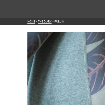
HOME
»
THE DIARY
»
PULL-IN