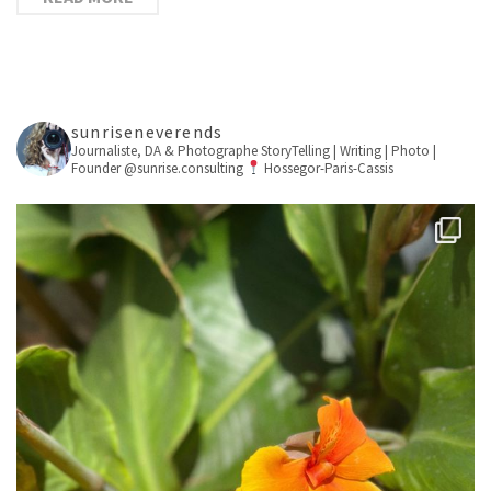
sunriseneverends
Journaliste, DA & Photographe
StoryTelling | Writing | Photo |
Founder @sunrise.consulting
Hossegor-Paris-Cassis