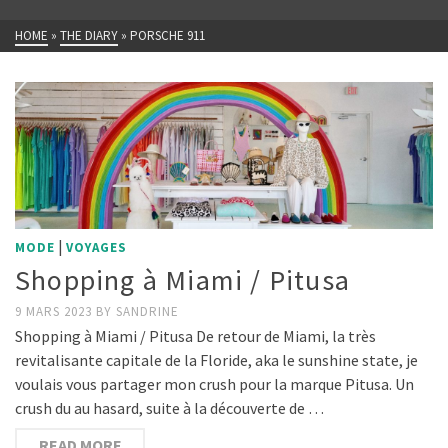
HOME
»
THE DIARY
»
PORSCHE 911
|
MODE
VOYAGES
Shopping à Miami / Pitusa
9 MARS 2023
BY
SANDRINE
Shopping à Miami / Pitusa De retour de Miami, la très
revitalisante capitale de la Floride, aka le sunshine state, je
voulais vous partager mon crush pour la marque Pitusa. Un
crush du au hasard, suite à la découverte de …
READ MORE