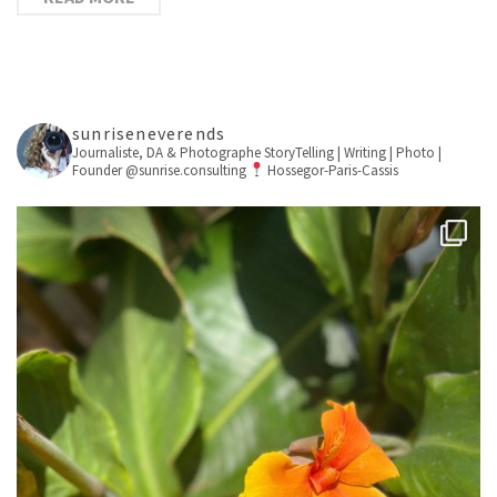
sunriseneverends
Journaliste, DA & Photographe
StoryTelling | Writing | Photo |
Founder @sunrise.consulting
Hossegor-Paris-Cassis