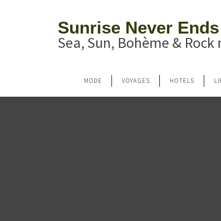
Sunrise Never Ends
Sea, Sun, Bohème & Rock n
MODE
VOYAGES
HOTELS
L