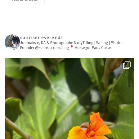
sunriseneverends
Journaliste, DA & Photographe
StoryTelling | Writing | Photo |
Founder @sunrise.consulting
Hossegor-Paris-Cassis