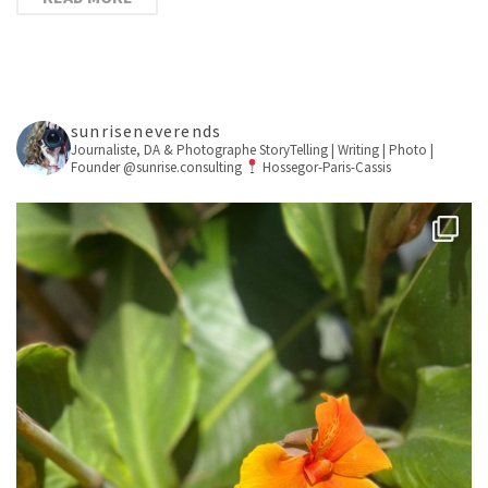
sunriseneverends
Journaliste, DA & Photographe
StoryTelling | Writing | Photo |
Founder @sunrise.consulting
Hossegor-Paris-Cassis