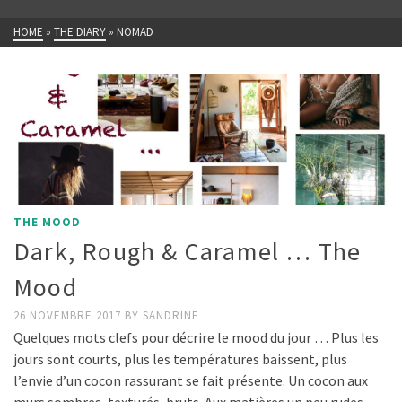
HOME
»
THE DIARY
»
NOMAD
THE MOOD
Dark, Rough & Caramel … The
Mood
26 NOVEMBRE 2017
BY
SANDRINE
Quelques mots clefs pour décrire le mood du jour … Plus les
jours sont courts, plus les températures baissent, plus
l’envie d’un cocon rassurant se fait présente. Un cocon aux
murs sombres, texturés, bruts. Aux matières un peu rudes,