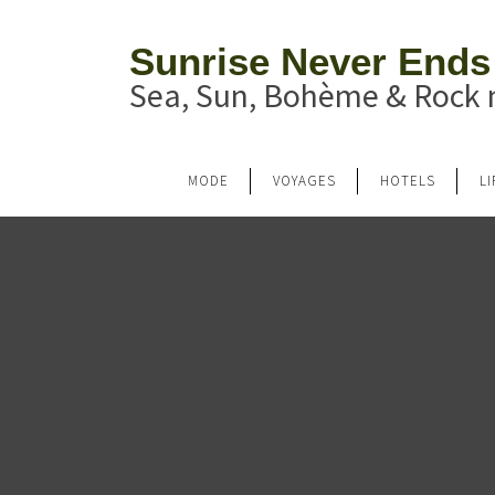
Sunrise Never Ends
Sea, Sun, Bohème & Rock n
MODE
VOYAGES
HOTELS
L