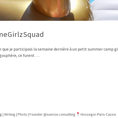
ineGirlzSquad
ir que je participais la semaine dernière à un petit summer camp g
logosphère, ce furent …
g | Writing | Photo |
Founder @sunrise.consulting
Hossegor-Paris-Cassis