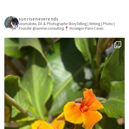
sunriseneverends
Journaliste, DA & Photographe
StoryTelling | Writing | Photo |
Founder @sunrise.consulting
Hossegor-Paris-Cassis