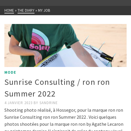
HOME
»
THE DIARY
»
MY JOB
MODE
Sunrise Consulting / ron ron
Summer 2022
4 JANVIER 2023
BY
SANDRINE
Shooting photo réalisé, à Hossegor, pour la marque ron ron
Sunrise Consulting ron ron Summer 2022 . Voici quelques
photos shootées pour la marque ron ron by Agathe Lecaron
au printemps dernier. Il s’agissait de créer du contenu visuel