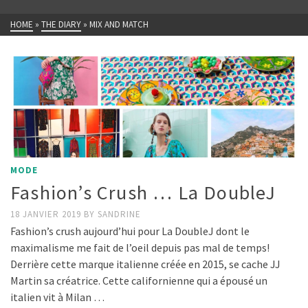
HOME
»
THE DIARY
»
MIX AND MATCH
MODE
Fashion’s Crush … La DoubleJ
18 JANVIER 2019
BY
SANDRINE
Fashion’s crush aujourd’hui pour La DoubleJ dont le
maximalisme me fait de l’oeil depuis pas mal de temps!
Derrière cette marque italienne créée en 2015, se cache JJ
Martin sa créatrice. Cette californienne qui a épousé un
italien vit à Milan …