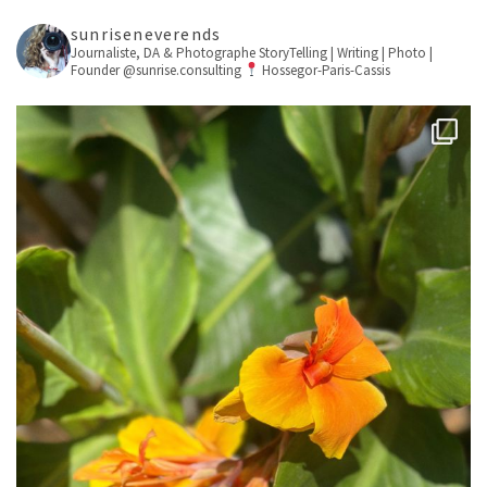
sunriseneverends
Journaliste, DA & Photographe
StoryTelling | Writing | Photo |
Founder @sunrise.consulting
Hossegor-Paris-Cassis