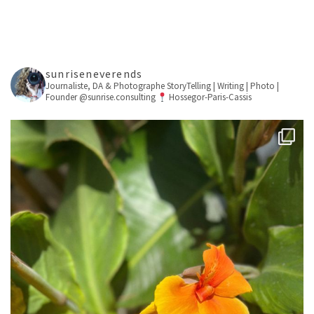
sunriseneverends
Journaliste, DA & Photographe
StoryTelling | Writing | Photo |
Founder @sunrise.consulting
Hossegor-Paris-Cassis