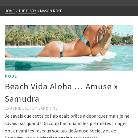
HOME
»
THE DIARY
»
MASON ROSE
MODE
Beach Vida Aloha … Amuse x
Samudra
25 AVRIL 2017
BY
SANDRINE
Je savais que cette collab était prête à débarquer mais je ne
savais pas quand ! Du coup hier quand les premières images
ont envahi les réseaux sociaux de Amuse Society et de
Samudra, mon excitation était à son comble …