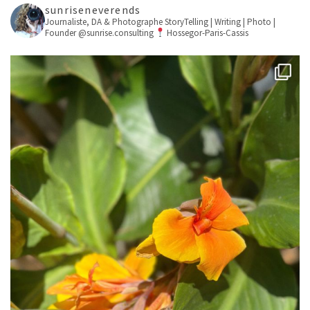
sunriseneverends
Journaliste, DA & Photographe
StoryTelling | Writing | Photo |
Founder @sunrise.consulting
Hossegor-Paris-Cassis