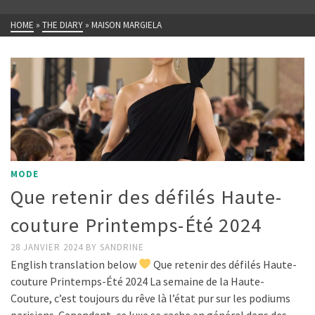
HOME
»
THE DIARY
»
MAISON MARGIELA
MODE
Que retenir des défilés Haute-
couture Printemps-Été 2024
28 JANVIER 2024
BY
SANDRINE
English translation below
Que retenir des défilés Haute-
couture Printemps-Été 2024 La semaine de la Haute-
Couture, c’est toujours du rêve là l’état pur sur les podiums
parisiens. Cependant, ce luxe se cache en général dans des