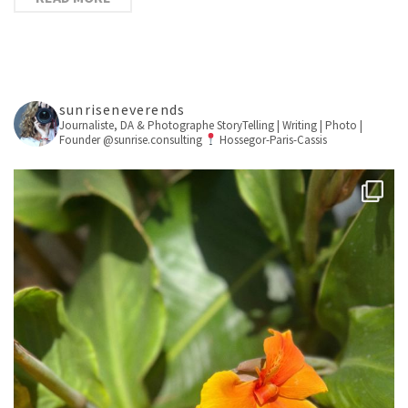
sunriseneverends
Journaliste, DA & Photographe
StoryTelling | Writing | Photo |
Founder @sunrise.consulting
Hossegor-Paris-Cassis