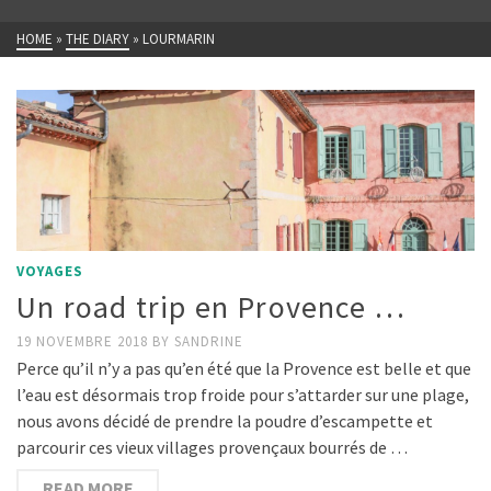
HOME
»
THE DIARY
»
LOURMARIN
VOYAGES
Un road trip en Provence …
19 NOVEMBRE 2018
BY
SANDRINE
Perce qu’il n’y a pas qu’en été que la Provence est belle et que
l’eau est désormais trop froide pour s’attarder sur une plage,
nous avons décidé de prendre la poudre d’escampette et
parcourir ces vieux villages provençaux bourrés de …
READ MORE