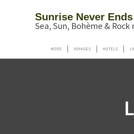
Sunrise Never Ends
Sea, Sun, Bohème & Rock n
MODE
VOYAGES
HOTELS
L