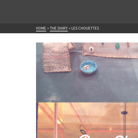
HOME
»
THE DIARY
»
LES CHOUETTES