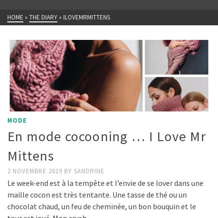
HOME
»
THE DIARY
»
ILOVEMRMITTENS
MODE
En mode cocooning … I Love Mr
Mittens
2 NOVEMBRE 2019
BY
SANDRINE
Le week-end est à la tempête et l’envie de se lover dans une
maille cocon est très tentante. Une tasse de thé ou un
chocolat chaud, un feu de cheminée, un bon bouquin et le
tour est joué. Mon crush …