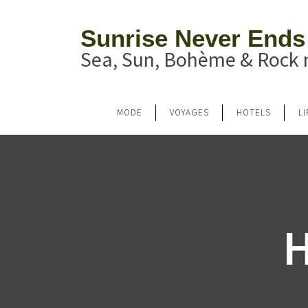
Sunrise Never Ends
Sea, Sun, Bohème & Rock n
MODE
VOYAGES
HOTELS
L
H