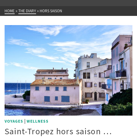
HOME
»
THE DIARY
»
HORS SAISON
|
VOYAGES
WELLNESS
Saint-Tropez hors saison …