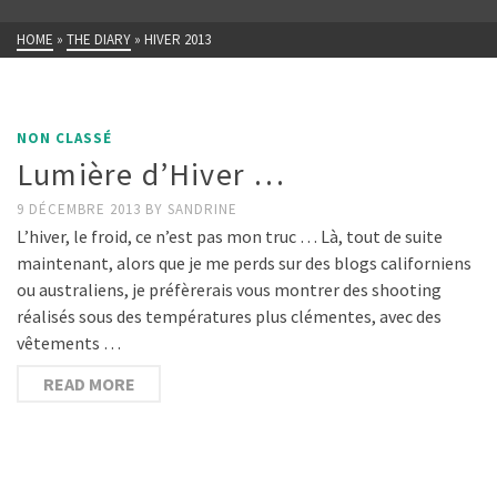
HOME
»
THE DIARY
»
HIVER 2013
NON CLASSÉ
Lumière d’Hiver …
9 DÉCEMBRE 2013
BY
SANDRINE
L’hiver, le froid, ce n’est pas mon truc … Là, tout de suite
maintenant, alors que je me perds sur des blogs californiens
ou australiens, je préfèrerais vous montrer des shooting
réalisés sous des températures plus clémentes, avec des
vêtements …
READ MORE