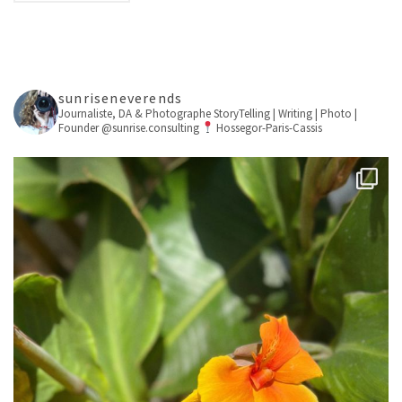
sunriseneverends
Journaliste, DA & Photographe
StoryTelling | Writing | Photo |
Founder @sunrise.consulting
Hossegor-Paris-Cassis