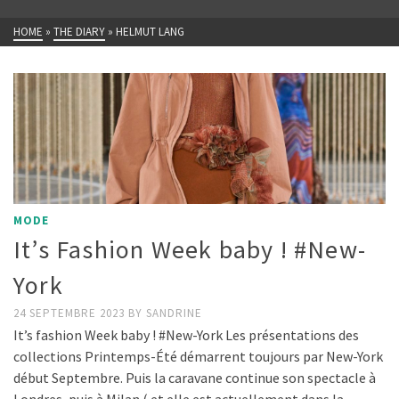
HOME
»
THE DIARY
»
HELMUT LANG
MODE
It’s Fashion Week baby ! #New-
York
24 SEPTEMBRE 2023
BY
SANDRINE
It’s fashion Week baby ! #New-York Les présentations des
collections Printemps-Été démarrent toujours par New-York
début Septembre. Puis la caravane continue son spectacle à
Londres, puis à Milan ( et elle est actuellement dans la