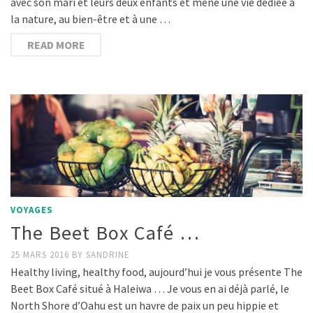
avec son mari et leurs deux enfants et mène une vie dédiée à
la nature, au bien-être et à une …
READ MORE
VOYAGES
The Beet Box Café …
25 MARS 2016
BY
SANDRINE
Healthy living, healthy food, aujourd’hui je vous présente The
Beet Box Café situé à Haleiwa … Je vous en ai déjà parlé, le
North Shore d’Oahu est un havre de paix un peu hippie et