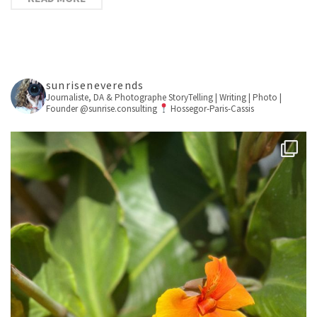
sunriseneverends
Journaliste, DA & Photographe
StoryTelling | Writing | Photo |
Founder @sunrise.consulting
Hossegor-Paris-Cassis