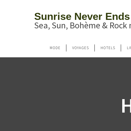
Sunrise Never Ends
Sea, Sun, Bohème & Rock n
MODE
VOYAGES
HOTELS
L