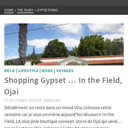
HOME
»
THE DIARY
»
GYPSETIVING
|
|
|
DÉCO
LIFESTYLE
MODE
VOYAGES
Shopping Gypset … In the Field,
Ojai
17 OCTOBRE 2019
BY
SANDRINE
Décidément on reste dans un mood Ulla Johnson cette
semaine car je vous emmène aujourd’hui découvrir In the
Field, LA plus jolie boutique concept-store de Ojai qui vend …
les collections Ulla Johnson ! Cette boutique est mon