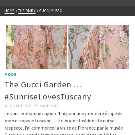
HOME
»
THE DIARY
»
GUCCI MUSEO
MODE
The Gucci Garden …
#SunriseLovesTuscany
4 JUILLET 2018
BY
SANDRINE
Je vous embarque aujourd’hui pour une première étape de
mon escapade toscane … En bonne fashionista qui se
respecte, j’ai commencé la visite de Florence par le musée
Gucci qui vient de faire peau neuve. Logé dans un édifice