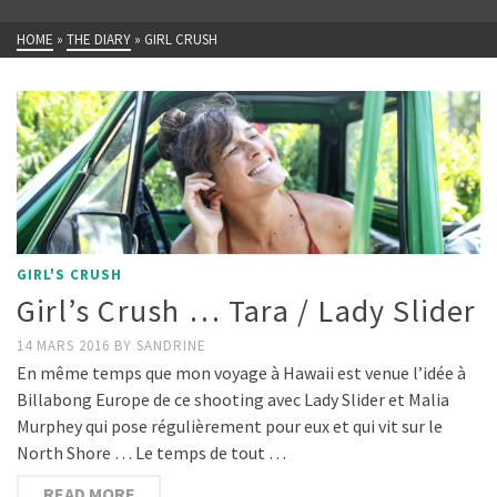
HOME
»
THE DIARY
»
GIRL CRUSH
GIRL'S CRUSH
Girl’s Crush … Tara / Lady Slider
14 MARS 2016
BY
SANDRINE
En même temps que mon voyage à Hawaii est venue l’idée à
Billabong Europe de ce shooting avec Lady Slider et Malia
Murphey qui pose régulièrement pour eux et qui vit sur le
North Shore … Le temps de tout …
READ MORE