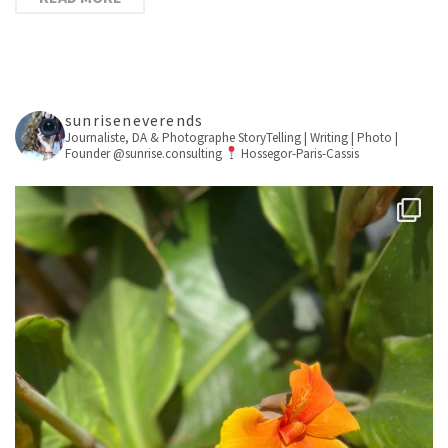
sunriseneverends
Journaliste, DA & Photographe
StoryTelling | Writing | Photo |
Founder @sunrise.consulting
Hossegor-Paris-Cassis