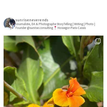
sunriseneverends
Journaliste, DA & Photographe
StoryTelling | Writing | Photo |
Founder @sunrise.consulting
Hossegor-Paris-Cassis