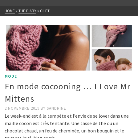
HOME
»
THE DIARY
»
GILET
MODE
En mode cocooning … I Love Mr
Mittens
2 NOVEMBRE 2019
BY
SANDRINE
Le week-end est à la tempête et l’envie de se lover dans une
maille cocon est très tentante. Une tasse de thé ou un
chocolat chaud, un feu de cheminée, un bon bouquin et le
tour est joué. Mon crush …