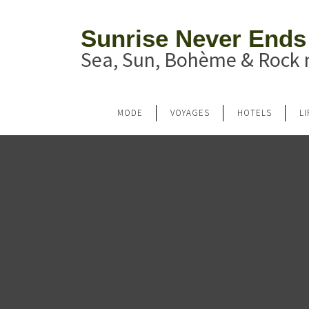
Sunrise Never Ends
Sea, Sun, Bohème & Rock n
MODE
VOYAGES
HOTELS
L