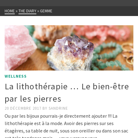
HOME
»
THE DIARY
»
GEMME
WELLNESS
La lithothérapie … Le bien-être
par les pierres
20 DÉCEMBRE 2017
BY
SANDRINE
Ou par les bijoux pourrais-je directement ajouter !!! La
lithothérapie est à la mode. Avoir des pierres sur ses
étagères, sa table de nuit, sous son oreiller ou dans son sac
est très tendance mais … vous y croyez vous …